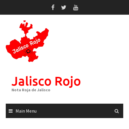
Skip
to
content
Jalisco Rojo
Nota Roja de Jalisco
Main Menu