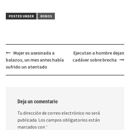
compartir
compartir
en
en
Twitter
Facebook
(Se
(Se
POSTED UNDER
ROBOS
abre
abre
en
en
una
una
ventana
ventana
nueva)
nueva)
Post
Mujer es asesinada a
Ejecutan a hombre dejan
navigation
balazos, un mes antes había
cadáver sobre brecha
sufrido un atentado
Deja un comentario
Tu dirección de correo electrónico no será
publicada.
Los campos obligatorios están
marcados con
*