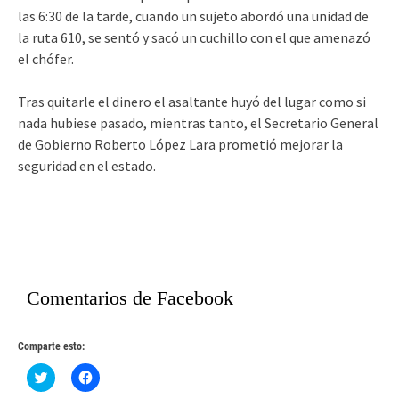
las 6:30 de la tarde, cuando un sujeto abordó una unidad de
la ruta 610, se sentó y sacó un cuchillo con el que amenazó
el chófer.
Tras quitarle el dinero el asaltante huyó del lugar como si
nada hubiese pasado, mientras tanto, el Secretario General
de Gobierno Roberto López Lara prometió mejorar la
seguridad en el estado.
Comentarios de Facebook
Comparte esto:
Haz
Haz
clic
clic
para
para