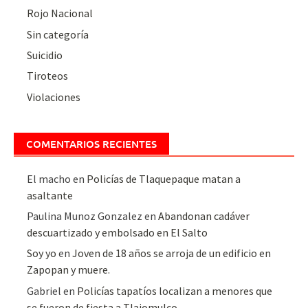
Rojo Nacional
Sin categoría
Suicidio
Tiroteos
Violaciones
COMENTARIOS RECIENTES
El macho
en
Policías de Tlaquepaque matan a
asaltante
Paulina Munoz Gonzalez
en
Abandonan cadáver
descuartizado y embolsado en El Salto
Soy yo
en
Joven de 18 años se arroja de un edificio en
Zapopan y muere.
Gabriel
en
Policías tapatíos localizan a menores que
se fueron de fiesta a Tlajomulco