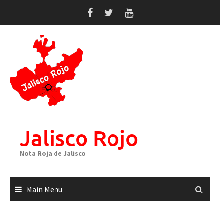
Skip
to
content
Jalisco Rojo
Nota Roja de Jalisco
Main Menu