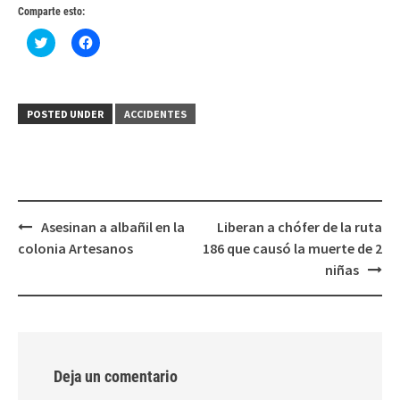
Comparte esto:
Haz
Haz
clic
clic
para
para
compartir
compartir
en
en
Twitter
Facebook
(Se
(Se
POSTED UNDER
ACCIDENTES
abre
abre
en
en
una
una
ventana
ventana
nueva)
nueva)
Post
Asesinan a albañil en la
Liberan a chófer de la ruta
navigation
colonia Artesanos
186 que causó la muerte de 2
niñas
Deja un comentario