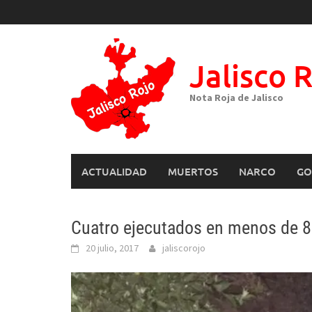
Skip
to
content
Jalisco 
Nota Roja de Jalisco
ACTUALIDAD
MUERTOS
NARCO
GO
Cuatro ejecutados en menos de 8
20 julio, 2017
jaliscorojo