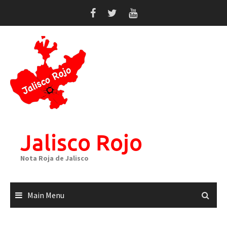
Skip
to
content
Jalisco Rojo
Nota Roja de Jalisco
Main Menu