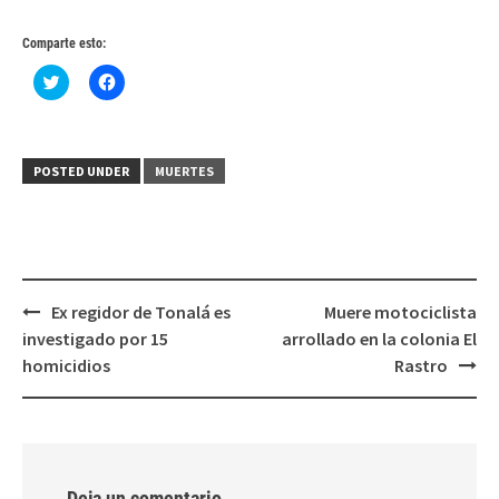
Comparte esto:
Haz
Haz
clic
clic
para
para
compartir
compartir
en
en
Twitter
Facebook
(Se
(Se
POSTED UNDER
MUERTES
abre
abre
en
en
una
una
ventana
ventana
nueva)
nueva)
Post
Ex regidor de Tonalá es
Muere motociclista
navigation
investigado por 15
arrollado en la colonia El
homicidios
Rastro
Deja un comentario