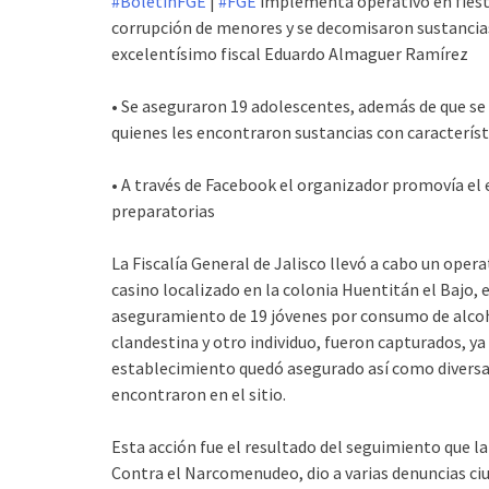
#
BoletínFGE
|
#
FGE
implementa operativo en fiesta
corrupción de menores y se decomisaron sustancias
excelentísimo fiscal Eduardo Almaguer Ramírez
• Se aseguraron 19 adolescentes, además de que se
quienes les encontraron sustancias con característ
• A través de Facebook el organizador promovía el 
preparatorias
La Fiscalía General de Jalisco llevó a cabo un oper
casino localizado en la colonia Huentitán el Bajo, 
aseguramiento de 19 jóvenes por consumo de alcoho
clandestina y otro individuo, fueron capturados, ya
establecimiento quedó asegurado así como diversas
encontraron en el sitio.
Esta acción fue el resultado del seguimiento que la 
Contra el Narcomenudeo, dio a varias denuncias ciud