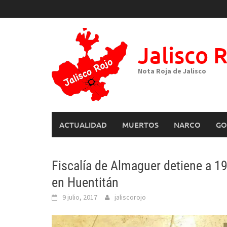
Skip
to
content
Jalisco 
Nota Roja de Jalisco
ACTUALIDAD
MUERTOS
NARCO
GO
Fiscalía de Almaguer detiene a 1
en Huentitán
9 julio, 2017
jaliscorojo