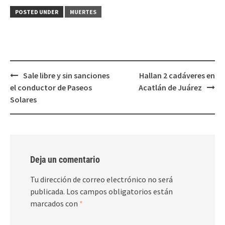
Twitter
Facebook
(Se
(Se
POSTED UNDER
MUERTES
abre
abre
en
en
una
una
ventana
ventana
nueva)
nueva)
Post
Sale libre y sin sanciones
Hallan 2 cadáveres en
navigation
el conductor de Paseos
Acatlán de Juárez
Solares
Deja un comentario
Tu dirección de correo electrónico no será
publicada.
Los campos obligatorios están
marcados con
*