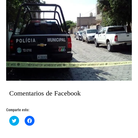
Comentarios de Facebook
Comparte esto:
Haz
Haz
clic
clic
para
para
compartir
compartir
en
en