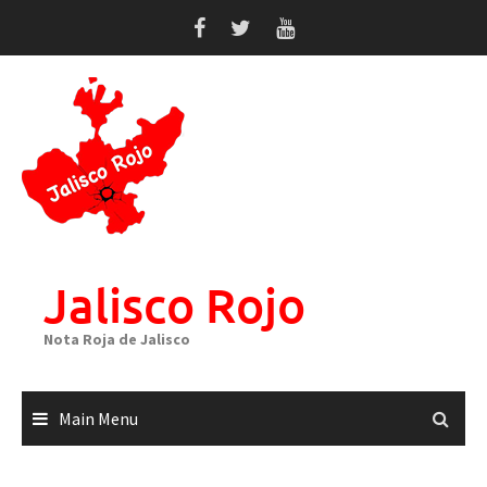
Skip
to
content
Jalisco Rojo
Nota Roja de Jalisco
Main Menu