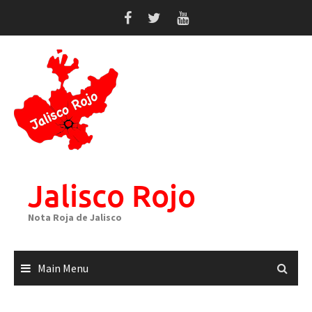
Skip
to
content
Jalisco Rojo
Nota Roja de Jalisco
Main Menu