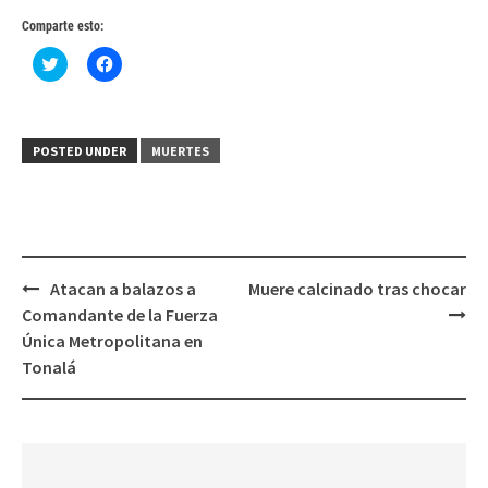
Comparte esto:
Haz
Haz
clic
clic
para
para
compartir
compartir
en
en
Twitter
Facebook
(Se
(Se
POSTED UNDER
MUERTES
abre
abre
en
en
una
una
ventana
ventana
nueva)
nueva)
Post
Atacan a balazos a
Muere calcinado tras chocar
navigation
Comandante de la Fuerza
Única Metropolitana en
Tonalá