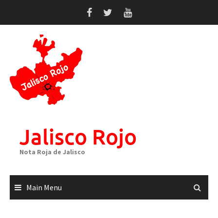
Skip
to
content
Jalisco Rojo
Nota Roja de Jalisco
Main Menu