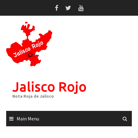
Skip
to
content
Jalisco Rojo
Nota Roja de Jalisco
Main Menu