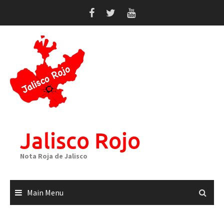
Skip
to
content
Jalisco Rojo
Nota Roja de Jalisco
Main Menu