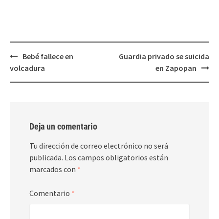
en
en
una
una
ventana
ventana
nueva)
nueva)
Post
Bebé fallece en
Guardia privado se suicida
navigation
volcadura
en Zapopan
Deja un comentario
Tu dirección de correo electrónico no será
publicada.
Los campos obligatorios están
marcados con
*
Comentario
*