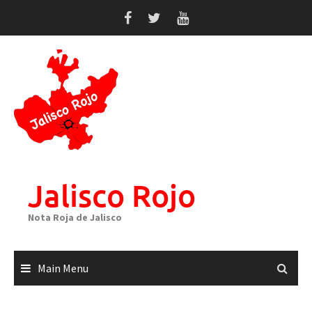
Skip
to
content
Jalisco Rojo
Nota Roja de Jalisco
Main Menu