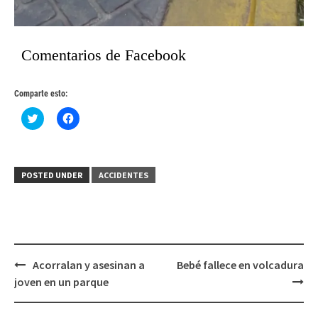
Comentarios de Facebook
Comparte esto:
Haz
Haz
clic
clic
para
para
compartir
compartir
en
en
Twitter
Facebook
(Se
(Se
POSTED UNDER
ACCIDENTES
abre
abre
en
en
una
una
ventana
ventana
nueva)
nueva)
Post
Acorralan y asesinan a
Bebé fallece en volcadura
navigation
joven en un parque