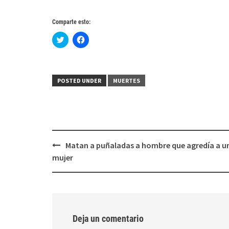
Comparte esto:
Haz
Haz
clic
clic
para
para
compartir
compartir
en
en
Twitter
Facebook
(Se
(Se
POSTED UNDER
MUERTES
abre
abre
en
en
una
una
ventana
ventana
nueva)
nueva)
Post
Matan a puñaladas a hombre que agredía a u
navigation
mujer
Deja un comentario