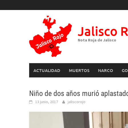
Skip
to
content
Jalisco 
Nota Roja de Jalisco
ACTUALIDAD
MUERTOS
NARCO
GO
Niño de dos años murió aplastado
13 junio, 2017
jaliscorojo