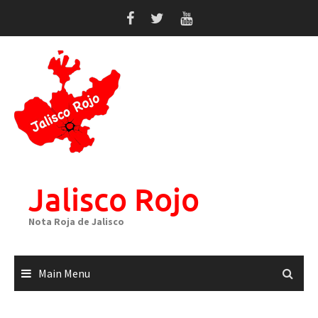
Skip
to
content
Jalisco Rojo
Nota Roja de Jalisco
Main Menu