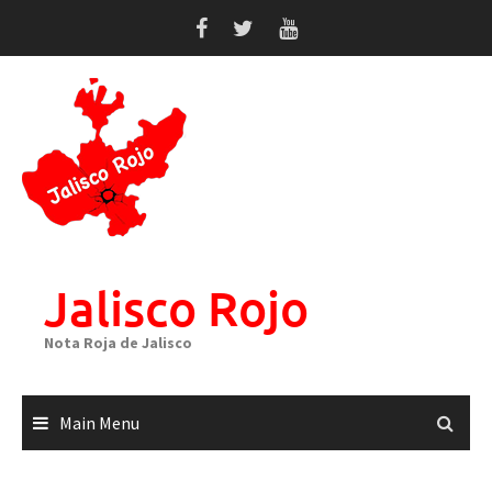
Skip
to
content
Jalisco Rojo
Nota Roja de Jalisco
Main Menu