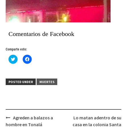
Comentarios de Facebook
Comparte esto:
Haz
Haz
clic
clic
para
para
compartir
compartir
en
en
Twitter
Facebook
(Se
(Se
POSTED UNDER
MUERTES
abre
abre
en
en
una
una
ventana
ventana
nueva)
nueva)
Post
Agreden a balazos a
Lo matan adentro de su
navigation
hombre en Tonalá
casa en la colonia Santa