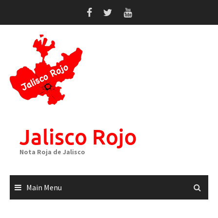
Skip
to
content
Jalisco Rojo
Nota Roja de Jalisco
Main Menu