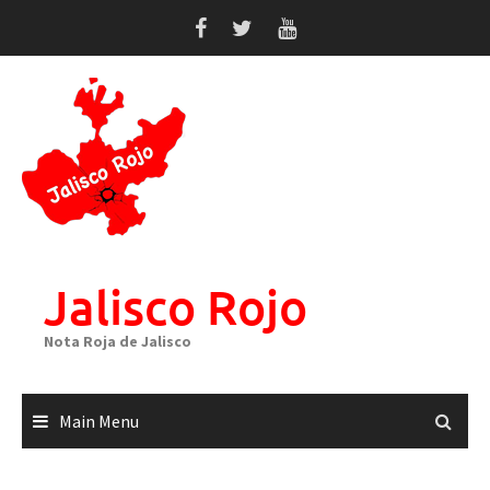
Skip
to
content
Jalisco Rojo
Nota Roja de Jalisco
Main Menu