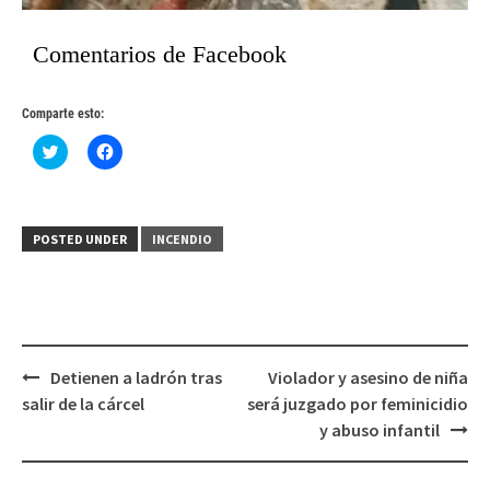
Comentarios de Facebook
Comparte esto:
Haz
Haz
clic
clic
para
para
compartir
compartir
en
en
Twitter
Facebook
(Se
(Se
POSTED UNDER
INCENDIO
abre
abre
en
en
una
una
ventana
ventana
nueva)
nueva)
Post
Detienen a ladrón tras
Violador y asesino de niña
navigation
salir de la cárcel
será juzgado por feminicidio
y abuso infantil