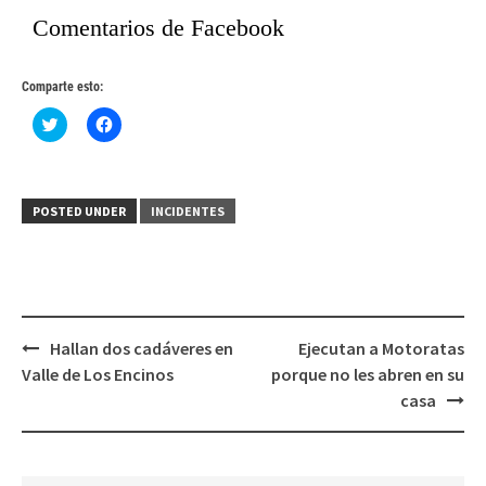
Comentarios de Facebook
Comparte esto:
Haz
Haz
clic
clic
para
para
compartir
compartir
en
en
Twitter
Facebook
(Se
(Se
POSTED UNDER
INCIDENTES
abre
abre
en
en
una
una
ventana
ventana
nueva)
nueva)
Post
Hallan dos cadáveres en
Ejecutan a Motoratas
navigation
Valle de Los Encinos
porque no les abren en su
casa