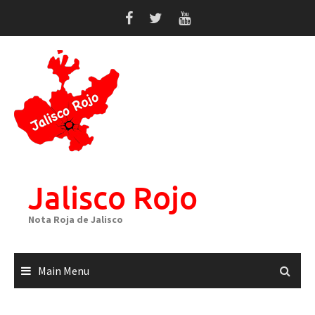
Skip
to
content
Jalisco Rojo
Nota Roja de Jalisco
Main Menu