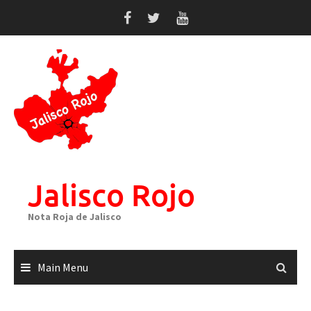
Skip
to
content
Jalisco Rojo
Nota Roja de Jalisco
Main Menu