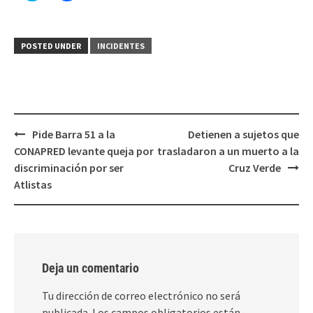
para
para
compartir
compartir
en
en
Twitter
Facebook
(Se
(Se
POSTED UNDER
INCIDENTES
abre
abre
en
en
una
una
ventana
ventana
nueva)
nueva)
Post
Pide Barra 51 a la
Detienen a sujetos que
navigation
CONAPRED levante queja por
trasladaron a un muerto a la
discriminación por ser
Cruz Verde
Atlistas
Deja un comentario
Tu dirección de correo electrónico no será
publicada.
Los campos obligatorios están