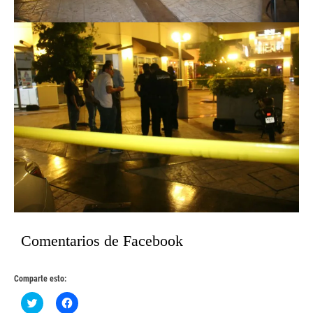
Comentarios de Facebook
Comparte esto:
Haz
Haz
clic
clic