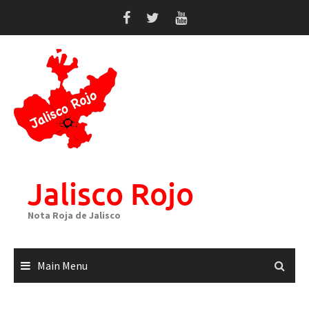
Skip
to
content
Jalisco Rojo
Nota Roja de Jalisco
Main Menu