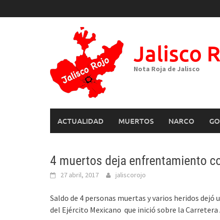
Skip
to
content
Jalisco 
Nota Roja de Jalisco
ACTUALIDAD
MUERTOS
NARCO
GO
4 muertos deja enfrentamiento co
27 abril, 2017
jaliscorojo
Saldo de 4 personas muertas y varios heridos dejó
del Ejército Mexicano que inició sobre la Carretera