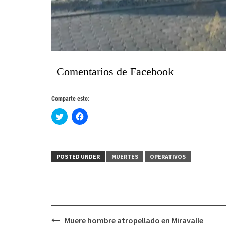
Comentarios de Facebook
Comparte esto:
Haz
Haz
clic
clic
para
para
compartir
compartir
en
en
Twitter
Facebook
(Se
(Se
POSTED UNDER
MUERTES
OPERATIVOS
abre
abre
en
en
una
una
ventana
ventana
nueva)
nueva)
Post
Muere hombre atropellado en Miravalle