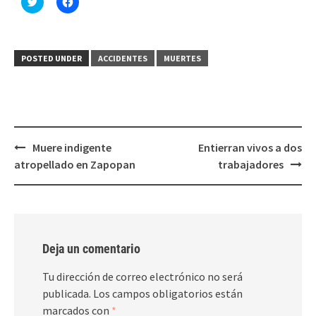
Haz
Haz
clic
clic
para
para
compartir
compartir
en
en
Twitter
Facebook
(Se
(Se
POSTED UNDER
ACCIDENTES
MUERTES
abre
abre
en
en
una
una
ventana
ventana
nueva)
nueva)
Post
Muere indigente
Entierran vivos a dos
navigation
atropellado en Zapopan
trabajadores
Deja un comentario
Tu dirección de correo electrónico no será
publicada.
Los campos obligatorios están
marcados con
*