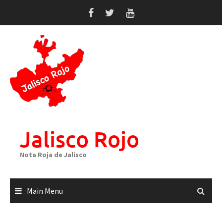
Skip
to
content
Jalisco Rojo
Nota Roja de Jalisco
Main Menu