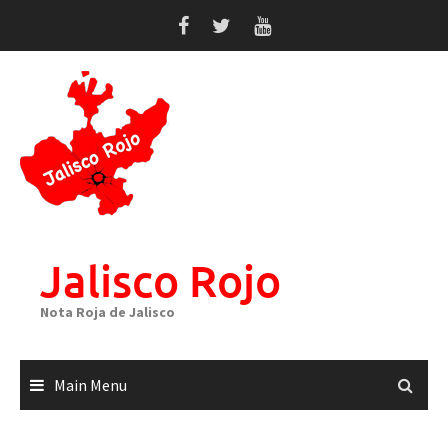
Skip
to
content
Jalisco Rojo
Nota Roja de Jalisco
Main Menu