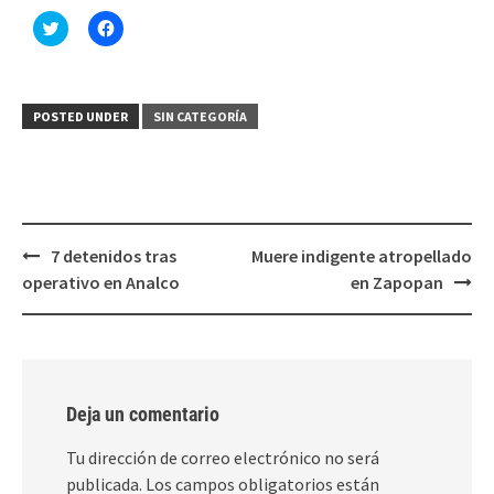
Haz
Haz
clic
clic
para
para
compartir
compartir
en
en
Twitter
Facebook
(Se
(Se
POSTED UNDER
SIN CATEGORÍA
abre
abre
en
en
una
una
ventana
ventana
nueva)
nueva)
Post
7 detenidos tras
Muere indigente atropellado
navigation
operativo en Analco
en Zapopan
Deja un comentario
Tu dirección de correo electrónico no será
publicada.
Los campos obligatorios están