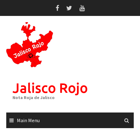
Skip
to
content
Jalisco Rojo
Nota Roja de Jalisco
Main Menu