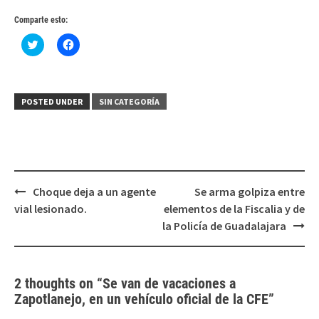
Comparte esto:
Haz
Haz
clic
clic
para
para
compartir
compartir
en
en
Twitter
Facebook
(Se
(Se
POSTED UNDER
SIN CATEGORÍA
abre
abre
en
en
una
una
ventana
ventana
nueva)
nueva)
Post
Choque deja a un agente
Se arma golpiza entre
navigation
vial lesionado.
elementos de la Fiscalia y de
la Policía de Guadalajara
2 thoughts on “
Se van de vacaciones a
Zapotlanejo, en un vehículo oficial de la CFE
”