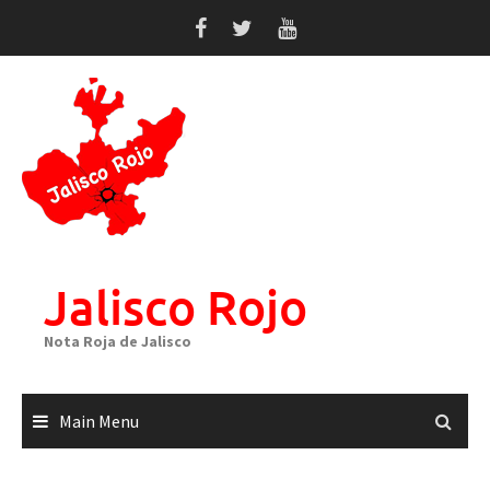
Skip
to
content
Jalisco Rojo
Nota Roja de Jalisco
Main Menu