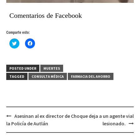
Comentarios de Facebook
Comparte esto:
Haz
Haz
clic
clic
para
para
compartir
compartir
en
en
Twitter
Facebook
(Se
(Se
POSTED UNDER
MUERTES
abre
abre
en
en
TAGGED
CONSULTA MÉDICA
FARMACIA DEL AHORRO
una
una
ventana
ventana
nueva)
nueva)
Post
Asesinan al ex director de
Choque deja a un agente vial
navigation
la Policía de Autlán
lesionado.