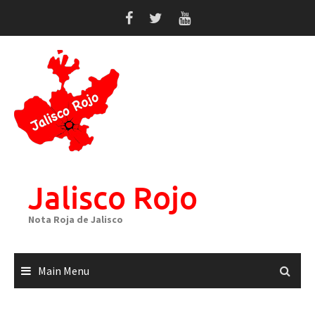
Skip
to
content
Jalisco Rojo
Nota Roja de Jalisco
Main Menu