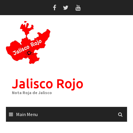
Skip
to
content
Jalisco Rojo
Nota Roja de Jalisco
Main Menu