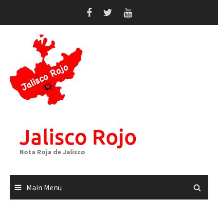
Skip
to
content
Jalisco Rojo
Nota Roja de Jalisco
Main Menu