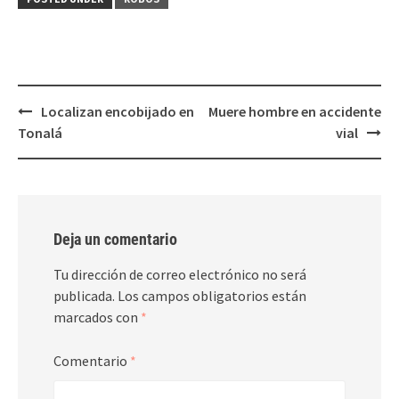
abre
abre
en
en
una
una
ventana
ventana
nueva)
nueva)
Post
Localizan encobijado en
Muere hombre en accidente
navigation
Tonalá
vial
Deja un comentario
Tu dirección de correo electrónico no será
publicada.
Los campos obligatorios están
marcados con
*
Comentario
*