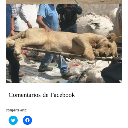
Comentarios de Facebook
Comparte esto:
Haz
Haz
clic
clic
para
para