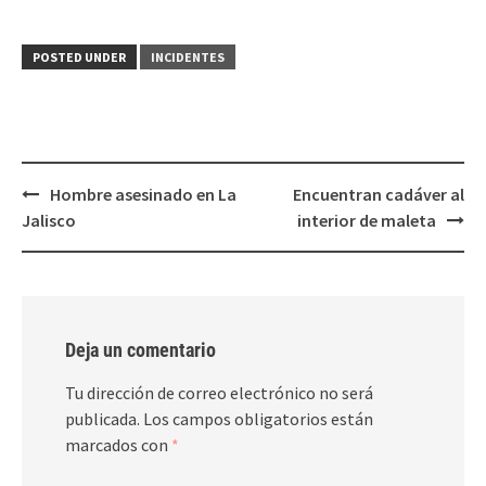
compartir
compartir
en
en
Twitter
Facebook
(Se
(Se
POSTED UNDER
INCIDENTES
abre
abre
en
en
una
una
ventana
ventana
nueva)
nueva)
Post
Hombre asesinado en La
Encuentran cadáver al
navigation
Jalisco
interior de maleta
Deja un comentario
Tu dirección de correo electrónico no será
publicada.
Los campos obligatorios están
marcados con
*