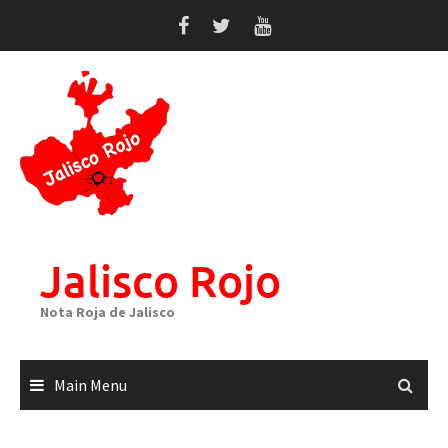
Skip
to
content
Jalisco Rojo
Nota Roja de Jalisco
Main Menu