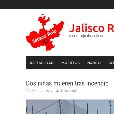
Skip
to
content
Jalisco 
Nota Roja de Jalisco
ACTUALIDAD
MUERTOS
NARCO
GO
Dos niñas mueren tras incendio
6 marzo, 2017
jaliscorojo