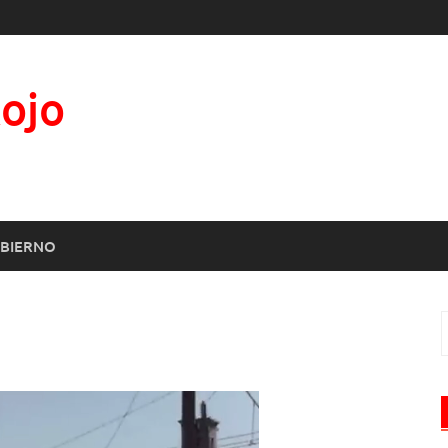
Rojo
BIERNO
B