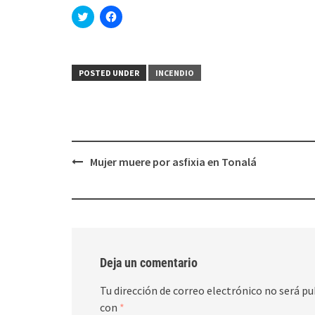
Haz
Haz
clic
clic
para
para
compartir
compartir
en
en
Twitter
Facebook
(Se
(Se
POSTED UNDER
INCENDIO
abre
abre
en
en
una
una
ventana
ventana
nueva)
nueva)
Post
Mujer muere por asfixia en Tonalá
navigation
Deja un comentario
Tu dirección de correo electrónico no será pu
con
*