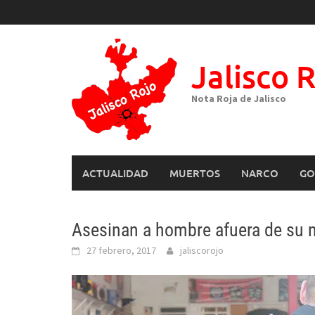
Skip
to
content
Jalisco 
Nota Roja de Jalisco
ACTUALIDAD
MUERTOS
NARCO
GO
Asesinan a hombre afuera de su 
27 febrero, 2017
jaliscorojo