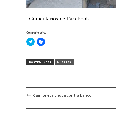
Comentarios de Facebook
Comparte esto:
Haz
Haz
clic
clic
para
para
compartir
compartir
en
en
Twitter
Facebook
(Se
(Se
POSTED UNDER
MUERTES
abre
abre
en
en
una
una
ventana
ventana
nueva)
nueva)
Post
Camioneta choca contra banco
navigation