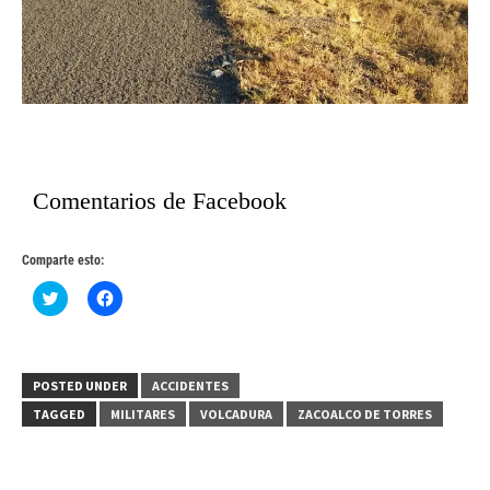
Comentarios de Facebook
Comparte esto:
Haz
Haz
clic
clic
para
para
compartir
compartir
en
en
Twitter
Facebook
(Se
(Se
POSTED UNDER
ACCIDENTES
abre
abre
en
en
TAGGED
MILITARES
VOLCADURA
ZACOALCO DE TORRES
una
una
ventana
ventana
nueva)
nueva)