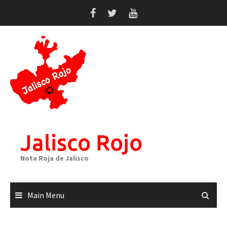
Skip
to
content
Jalisco Rojo
Nota Roja de Jalisco
Main Menu