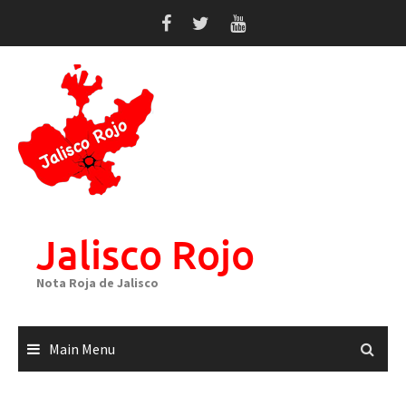
Skip
to
content
Jalisco Rojo
Nota Roja de Jalisco
Main Menu