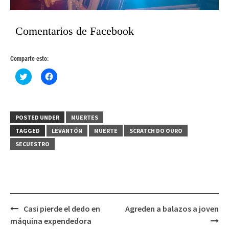
Comentarios de Facebook
Comparte esto:
Haz
Haz
clic
clic
para
para
compartir
compartir
en
en
Twitter
Facebook
(Se
(Se
POSTED UNDER
MUERTES
abre
abre
en
en
TAGGED
LEVANTÓN
MUERTE
SCRATCH DO OURO
una
una
ventana
ventana
SECUESTRO
nueva)
nueva)
Post
Casi pierde el dedo en
Agreden a balazos a joven
navigation
máquina expendedora