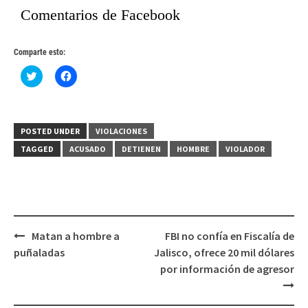
Comentarios de Facebook
Comparte esto:
Haz
Haz
clic
clic
para
para
compartir
compartir
en
en
Twitter
Facebook
(Se
(Se
POSTED UNDER
VIOLACIONES
abre
abre
en
en
TAGGED
ACUSADO
DETIENEN
HOMBRE
VIOLADOR
una
una
ventana
ventana
nueva)
nueva)
Post
Matan a hombre a
FBI no confía en Fiscalía de
navigation
puñaladas
Jalisco, ofrece 20 mil dólares
por información de agresor