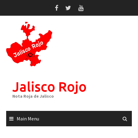
Skip
to
content
Jalisco Rojo
Nota Roja de Jalisco
Main Menu