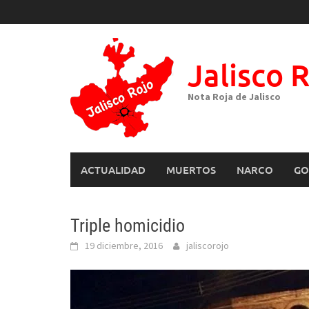
Skip
to
content
Jalisco 
Nota Roja de Jalisco
ACTUALIDAD
MUERTOS
NARCO
GO
Triple homicidio
19 diciembre, 2016
jaliscorojo