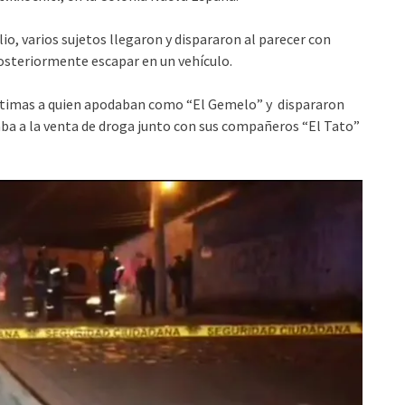
lio, varios sujetos llegaron y dispararon al parecer con
posteriormente escapar en un vehículo.
víctimas a quien apodaban como “El Gemelo” y dispararon
caba a la venta de droga junto con sus compañeros “El Tato”