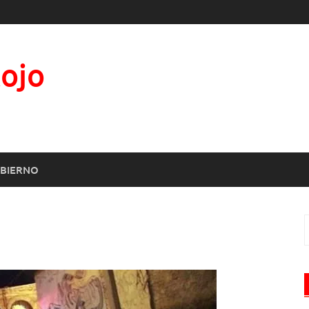
Rojo
BIERNO
B