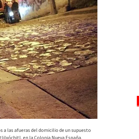
s a las afueras del domicilio de un supuesto
lilxóchitl, en la Colonia Nueva España.