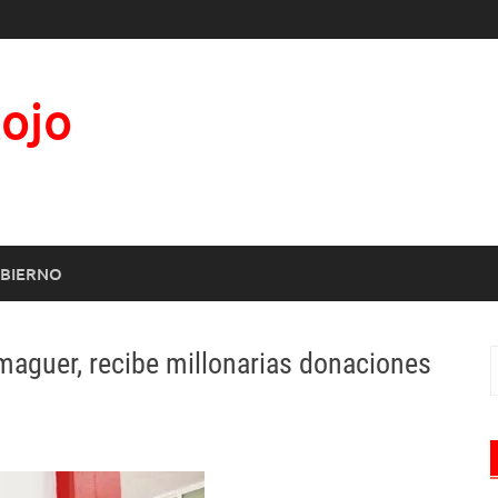
Rojo
BIERNO
lmaguer, recibe millonarias donaciones
B