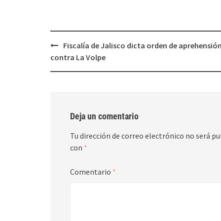
una
una
ventana
ventana
nueva)
nueva)
Post
Fiscalía de Jalisco dicta orden de aprehensió
navigation
contra La Volpe
Deja un comentario
Tu dirección de correo electrónico no será pu
con
*
Comentario
*