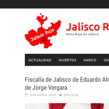
Skip
to
content
Jalisco 
Nota Roja de Jalisco
ACTUALIDAD
MUERTOS
NARCO
GO
Fiscalía de Jalisco de Eduardo A
de Jorge Vergara
4 diciembre, 2016
jaliscorojo