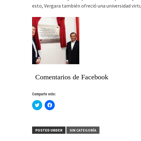
esto, Vergara también ofreció una universidad virtu
Comentarios de Facebook
Comparte esto:
Haz
Haz
clic
clic
para
para
compartir
compartir
en
en
Twitter
Facebook
(Se
(Se
POSTED UNDER
SIN CATEGORÍA
abre
abre
en
en