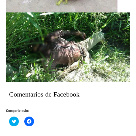
Comentarios de Facebook
Comparte esto:
Haz
Haz
clic
clic
para
para
compartir
compartir