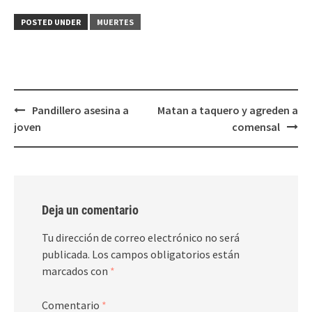
en
en
Twitter
Facebook
(Se
(Se
POSTED UNDER
MUERTES
abre
abre
en
en
una
una
ventana
ventana
nueva)
nueva)
Post
Pandillero asesina a
Matan a taquero y agreden a
navigation
joven
comensal
Deja un comentario
Tu dirección de correo electrónico no será
publicada.
Los campos obligatorios están
marcados con
*
Comentario
*