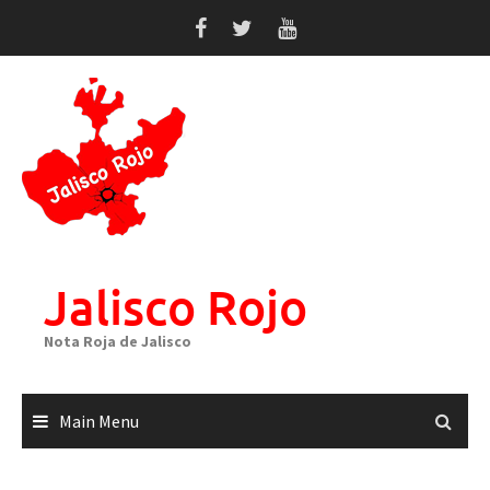
Skip
to
content
Jalisco Rojo
Nota Roja de Jalisco
Main Menu