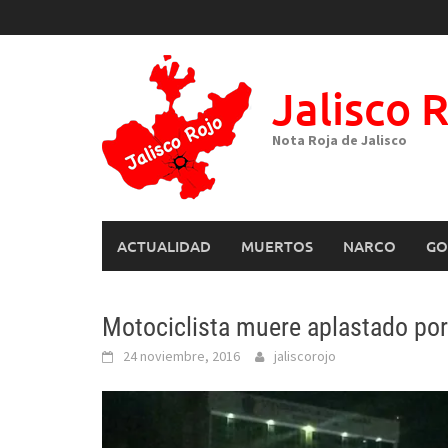
Skip
to
content
Jalisco 
Nota Roja de Jalisco
ACTUALIDAD
MUERTOS
NARCO
GO
Motociclista muere aplastado por 
24 noviembre, 2016
jaliscorojo