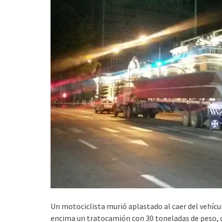
Un motociclista murió aplastado al caer del vehícul
encima un tratocamión con 30 toneladas de peso, d