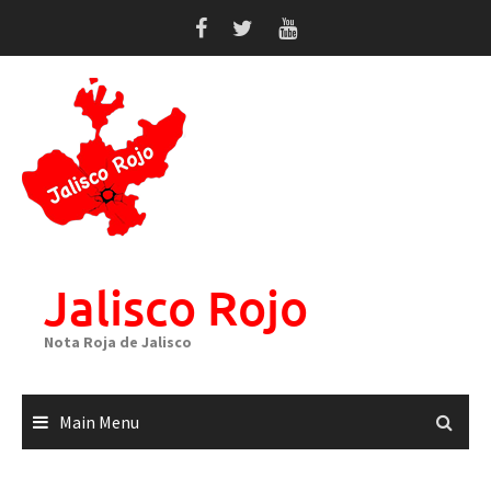
Skip
to
content
Jalisco Rojo
Nota Roja de Jalisco
Main Menu