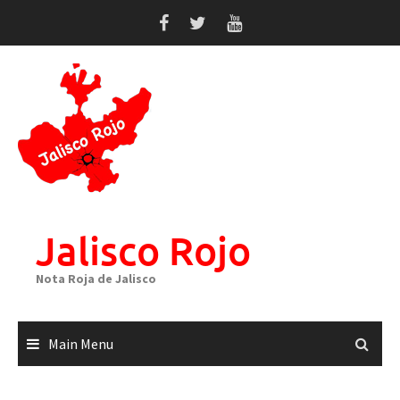
Skip
to
content
Jalisco Rojo
Nota Roja de Jalisco
Main Menu