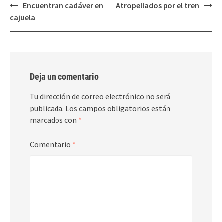
Post
Encuentran cadáver en
Atropellados por el tren
navigation
cajuela
Deja un comentario
Tu dirección de correo electrónico no será
publicada.
Los campos obligatorios están
marcados con
*
Comentario
*