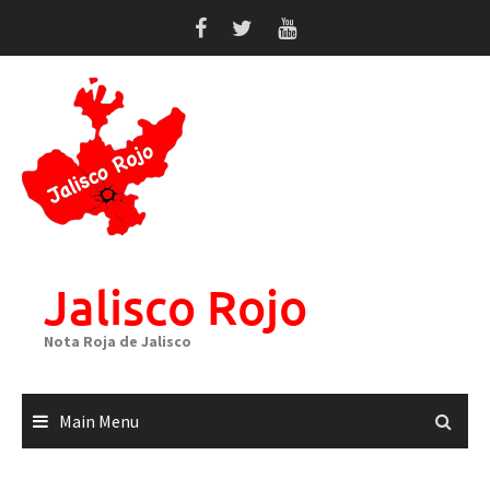
Skip
to
content
Jalisco Rojo
Nota Roja de Jalisco
Main Menu