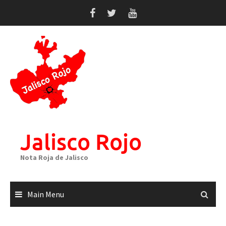
Skip
to
content
Jalisco Rojo
Nota Roja de Jalisco
Main Menu