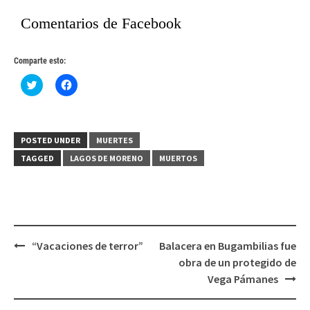
Comentarios de Facebook
Comparte esto:
Haz
Haz
clic
clic
para
para
compartir
compartir
en
en
Twitter
Facebook
(Se
(Se
POSTED UNDER
MUERTES
abre
abre
en
en
TAGGED
LAGOS DE MORENO
MUERTOS
una
una
ventana
ventana
nueva)
nueva)
Post
“Vacaciones de terror”
Balacera en Bugambilias fue
navigation
obra de un protegido de
Vega Pámanes