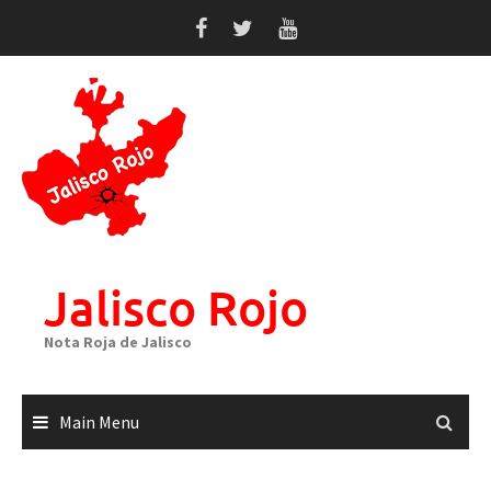
Skip
to
content
Jalisco Rojo
Nota Roja de Jalisco
Main Menu