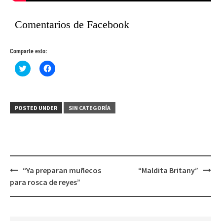
Comentarios de Facebook
Comparte esto:
Haz
Haz
clic
clic
para
para
compartir
compartir
en
en
Twitter
Facebook
(Se
(Se
POSTED UNDER
SIN CATEGORÍA
abre
abre
en
en
una
una
ventana
ventana
nueva)
nueva)
Post
“Ya preparan muñecos
“Maldita Britany”
navigation
para rosca de reyes”