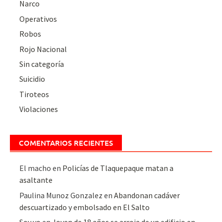
Narco
Operativos
Robos
Rojo Nacional
Sin categoría
Suicidio
Tiroteos
Violaciones
COMENTARIOS RECIENTES
El macho
en
Policías de Tlaquepaque matan a
asaltante
Paulina Munoz Gonzalez
en
Abandonan cadáver
descuartizado y embolsado en El Salto
Soy yo
en
Joven de 18 años se arroja de un edificio en