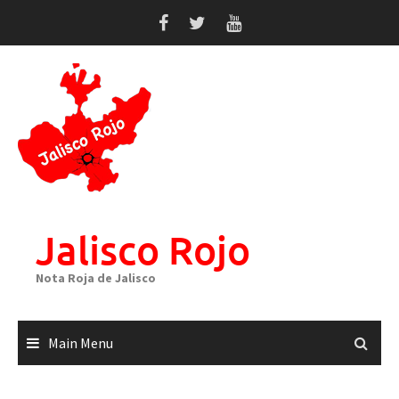
Skip
to
content
Jalisco Rojo
Nota Roja de Jalisco
Main Menu