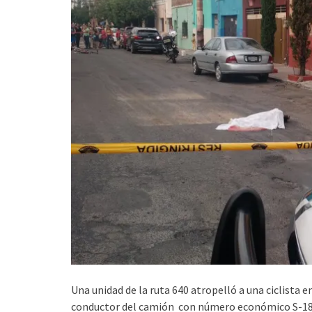
Una unidad de la ruta 640 atropelló a una ciclista en
conductor del camión con número económico S-1803