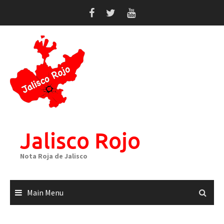
Skip
to
content
Jalisco Rojo
Nota Roja de Jalisco
Main Menu