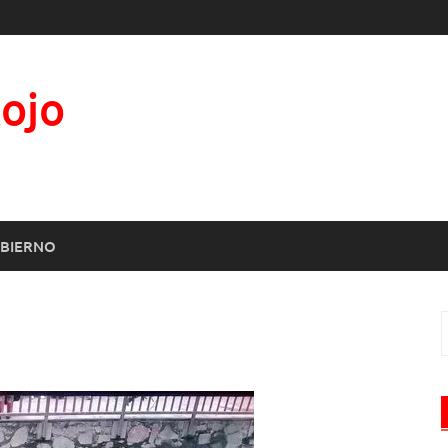
Rojo
BIERNO
B