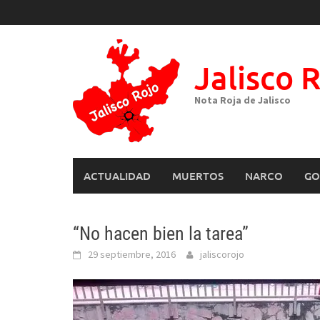
Skip
to
content
Jalisco 
Nota Roja de Jalisco
ACTUALIDAD
MUERTOS
NARCO
GO
“No hacen bien la tarea”
29 septiembre, 2016
jaliscorojo