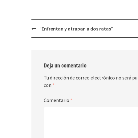
nueva)
nueva)
Post
“Enfrentan y atrapan a dos ratas”
navigation
Deja un comentario
Tu dirección de correo electrónico no será pu
con
*
Comentario
*