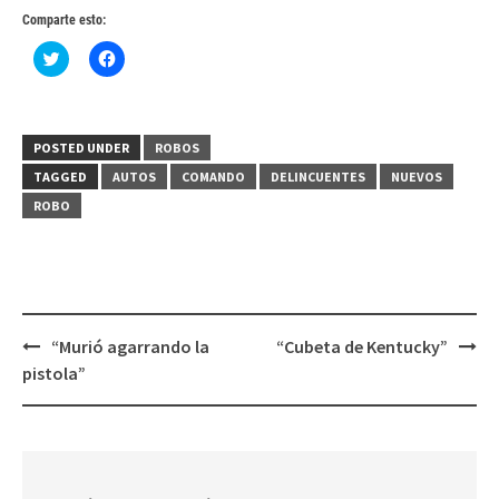
Comparte esto:
Haz
Haz
clic
clic
para
para
compartir
compartir
en
en
Twitter
Facebook
(Se
(Se
POSTED UNDER
ROBOS
abre
abre
en
en
TAGGED
AUTOS
COMANDO
DELINCUENTES
NUEVOS
una
una
ventana
ventana
ROBO
nueva)
nueva)
Post
“Murió agarrando la
“Cubeta de Kentucky”
navigation
pistola”