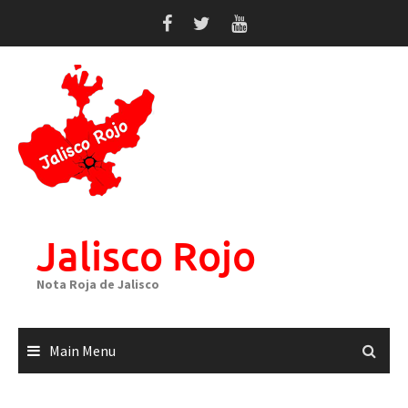
Skip
to
content
Jalisco Rojo
Nota Roja de Jalisco
Main Menu