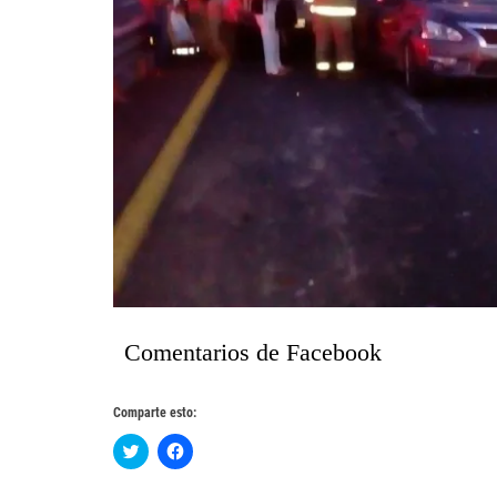
Comentarios de Facebook
Comparte esto:
Haz
Haz
clic
clic
para
para
compartir
compartir