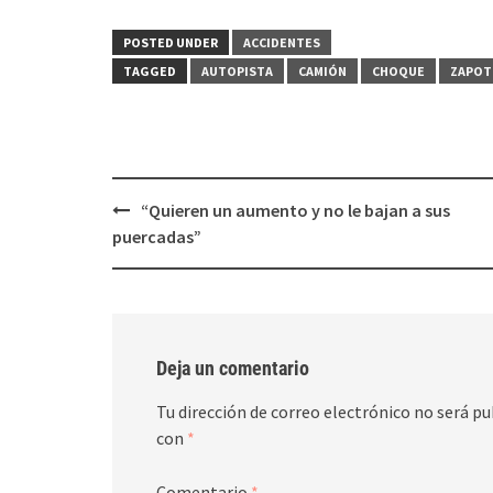
en
en
Twitter
Facebook
(Se
(Se
POSTED UNDER
ACCIDENTES
abre
abre
en
en
TAGGED
AUTOPISTA
CAMIÓN
CHOQUE
ZAPOT
una
una
ventana
ventana
nueva)
nueva)
Post
“Quieren un aumento y no le bajan a sus
navigation
puercadas”
Deja un comentario
Tu dirección de correo electrónico no será pu
con
*
Comentario
*