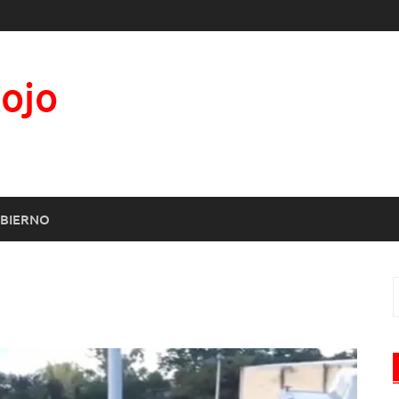
Rojo
BIERNO
B