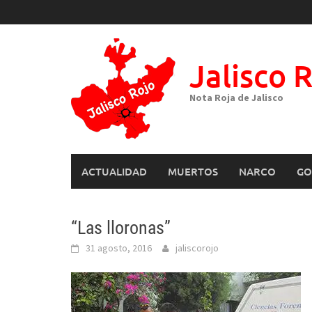
Skip
to
content
Jalisco 
Nota Roja de Jalisco
ACTUALIDAD
MUERTOS
NARCO
GO
“Las lloronas”
31 agosto, 2016
jaliscorojo