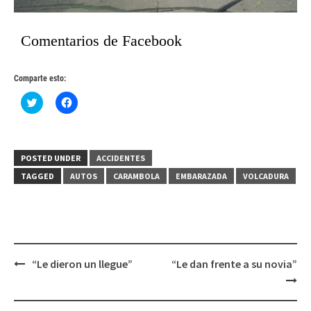
Comentarios de Facebook
Comparte esto:
Haz
Haz
clic
clic
para
para
compartir
compartir
en
en
Twitter
Facebook
(Se
(Se
POSTED UNDER
ACCIDENTES
abre
abre
en
en
TAGGED
AUTOS
CARAMBOLA
EMBARAZADA
VOLCADURA
una
una
ventana
ventana
nueva)
nueva)
Post
“Le dieron un llegue”
“Le dan frente a su novia”
navigation