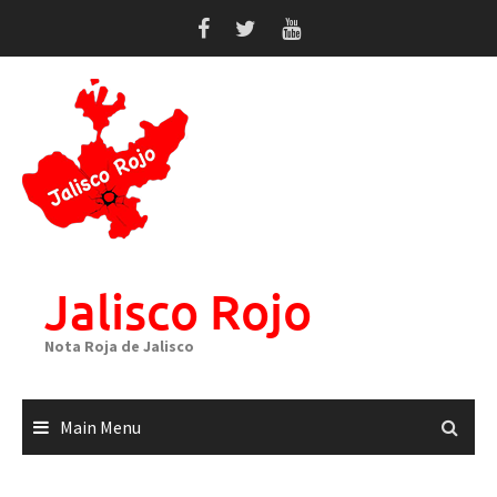
Skip
to
content
Jalisco Rojo
Nota Roja de Jalisco
Main Menu